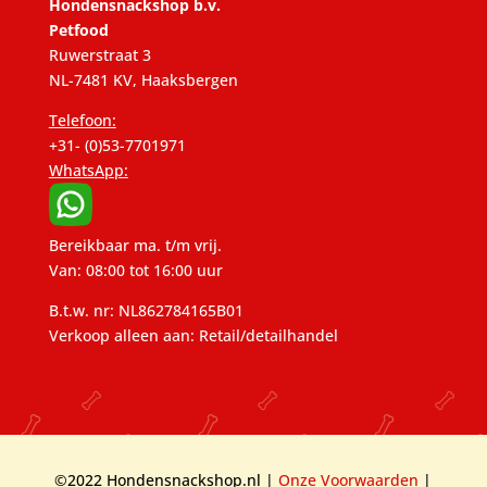
Hondensnackshop b.v.
Petfood
Ruwerstraat 3
NL-7481 KV, Haaksbergen
Telefoon:
+31- (0)53-7701971
WhatsApp:
Bereikbaar ma. t/m vrij.
Van: 08:00 tot 16:00 uur
B.t.w. nr: NL862784165B01
Verkoop alleen aan: Retail/detailhandel
©2022 Hondensnackshop.nl |
Onze Voorwaarden
|