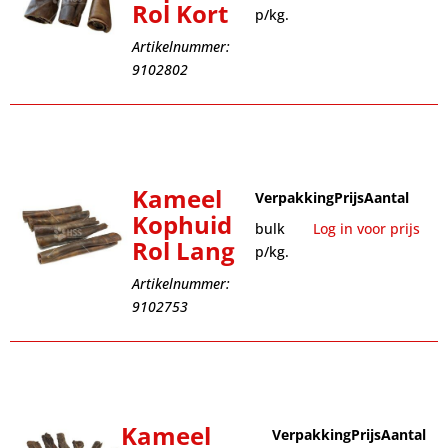
Rol Kort
p/kg.
Artikelnummer:
9102802
Kameel
Verpakking
Prijs
Aantal
Kophuid
bulk
Log in voor prijs
Rol Lang
p/kg.
Artikelnummer:
9102753
Kameel
Verpakking
Prijs
Aantal