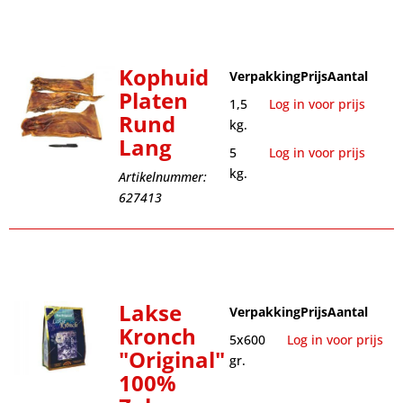
Kophuid
Verpakking
Prijs
Aantal
Platen
1,5
Log in voor prijs
Rund
kg.
Lang
5
Log in voor prijs
kg.
Artikelnummer:
627413
Lakse
Verpakking
Prijs
Aantal
Kronch
5x600
Log in voor prijs
"Original"
gr.
100%