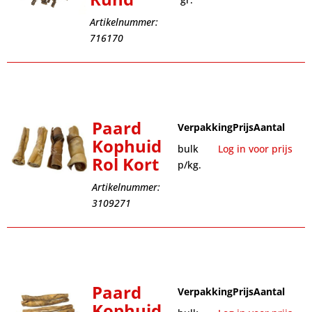
Artikelnummer:
716170
Paard
Verpakking
Prijs
Aantal
Kophuid
bulk
Log in voor prijs
Rol Kort
p/kg.
Artikelnummer:
3109271
Paard
Verpakking
Prijs
Aantal
Kophuid