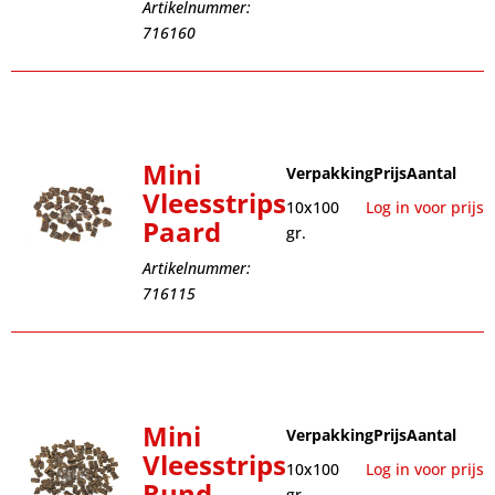
Artikelnummer:
716160
Mini
Verpakking
Prijs
Aantal
Vleesstrips
10x100
Log in voor prijs
Paard
gr.
Artikelnummer:
716115
Mini
Verpakking
Prijs
Aantal
Vleesstrips
10x100
Log in voor prijs
Rund
gr.