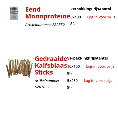
Eend
Verpakking
Prijs
Aantal
Monoproteïne
6x400
Log in voor prijs
gr.
Artikelnummer: 280552
Gedraaide
Verpakking
Prijs
Aantal
Kalfsblaas
10x100
Log in voor prijs
Sticks
gr.
5x250
Log in voor prijs
Artikelnummer:
gr.
5201652