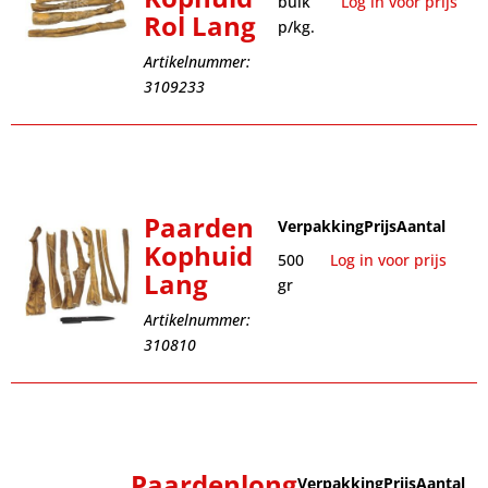
bulk
Log in voor prijs
Rol Lang
p/kg.
Artikelnummer:
3109233
Paarden
Verpakking
Prijs
Aantal
Kophuid
500
Log in voor prijs
Lang
gr
Artikelnummer:
310810
Paardenlong
Verpakking
Prijs
Aantal