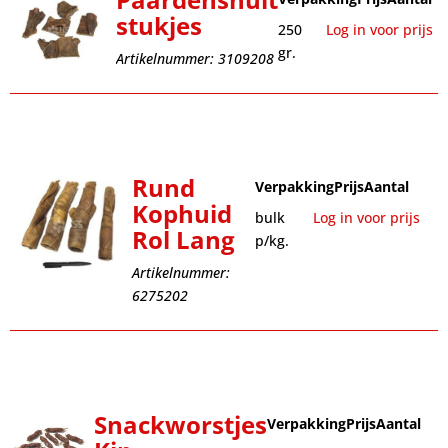
stukjes
250
Log in voor prijs
gr.
Artikelnummer: 3109208
Rund
Verpakking
Prijs
Aantal
Kophuid
bulk
Log in voor prijs
Rol Lang
p/kg.
Artikelnummer:
6275202
Snackworstjes
Verpakking
Prijs
Aantal