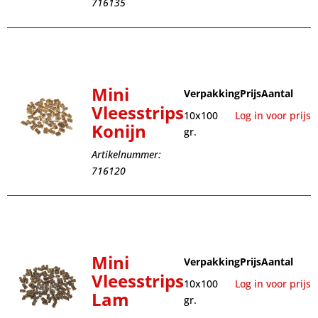
716135
Mini
Verpakking
Prijs
Aantal
Vleesstrips
10x100
Log in voor prijs
Konijn
gr.
Artikelnummer:
716120
Mini
Verpakking
Prijs
Aantal
Vleesstrips
10x100
Log in voor prijs
Lam
gr.