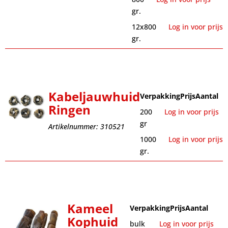
gr.
12x800
Log in voor prijs
gr.
Kabeljauwhuid
Verpakking
Prijs
Aantal
Ringen
200
Log in voor prijs
gr
Artikelnummer: 310521
1000
Log in voor prijs
gr.
Kameel
Verpakking
Prijs
Aantal
Kophuid
bulk
Log in voor prijs