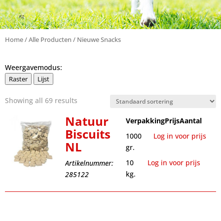
Home
/
Alle Producten
/ Nieuwe Snacks
Weergavemodus:
Raster
Lijst
Showing all 69 results
Natuur
Verpakking
Prijs
Aantal
Biscuits
1000
Log in voor prijs
NL
gr.
10
Log in voor prijs
Artikelnummer:
kg.
285122