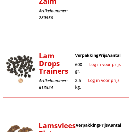
Zalm
Artikelnummer:
280556
Lam
Verpakking
Prijs
Aantal
Drops
600
Log in voor prijs
Trainers
gr.
2,5
Log in voor prijs
Artikelnummer:
kg.
613524
Lamsvlees
Verpakking
Prijs
Aantal