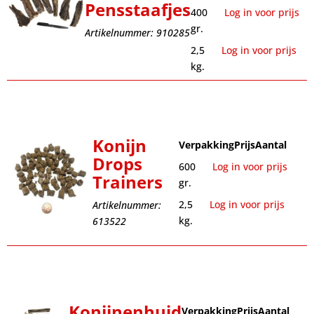
Pensstaafjes
400
Log in voor prijs
gr.
Artikelnummer: 910285
2,5
Log in voor prijs
kg.
Konijn
Verpakking
Prijs
Aantal
Drops
600
Log in voor prijs
Trainers
gr.
2,5
Log in voor prijs
Artikelnummer:
kg.
613522
Konijnenhuid
Verpakking
Prijs
Aantal