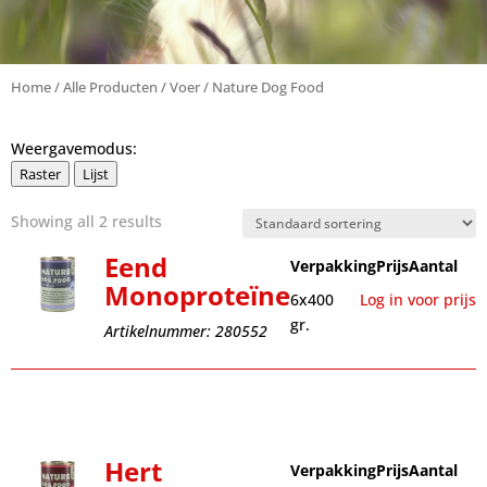
Home
/
Alle Producten
/
Voer
/ Nature Dog Food
Weergavemodus:
Raster
Lijst
Showing all 2 results
Eend
Verpakking
Prijs
Aantal
Monoproteïne
6x400
Log in voor prijs
gr.
Artikelnummer: 280552
Hert
Verpakking
Prijs
Aantal