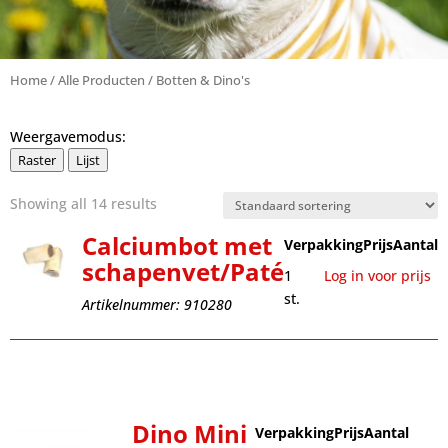
Home
/
Alle Producten
/ Botten & Dino's
Weergavemodus:
Raster
Lijst
Showing all 14 results
Calciumbot met
Verpakking
Prijs
Aantal
schapenvet/Paté
1
Log in voor prijs
st.
Artikelnummer: 910280
Dino Mini
Verpakking
Prijs
Aantal