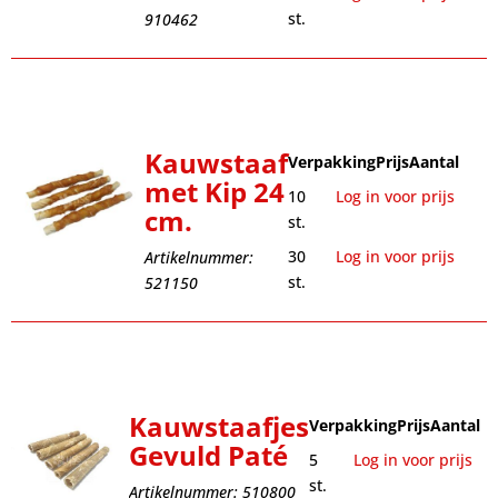
st.
910462
Kauwstaaf
Verpakking
Prijs
Aantal
met Kip 24
10
Log in voor prijs
cm.
st.
30
Log in voor prijs
Artikelnummer:
st.
521150
Kauwstaafjes
Verpakking
Prijs
Aantal
Gevuld Paté
5
Log in voor prijs
st.
Artikelnummer: 510800