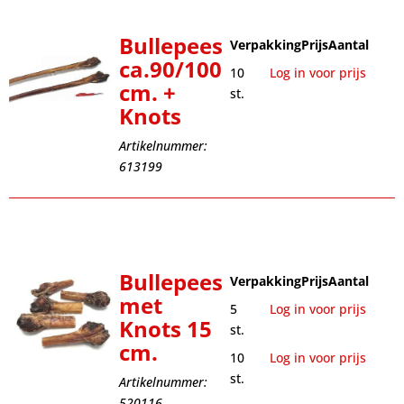
Bullepees
Verpakking
Prijs
Aantal
ca.90/100
10
Log in voor prijs
cm. +
st.
Knots
Artikelnummer:
613199
Bullepees
Verpakking
Prijs
Aantal
met
5
Log in voor prijs
Knots 15
st.
cm.
10
Log in voor prijs
st.
Artikelnummer:
520116