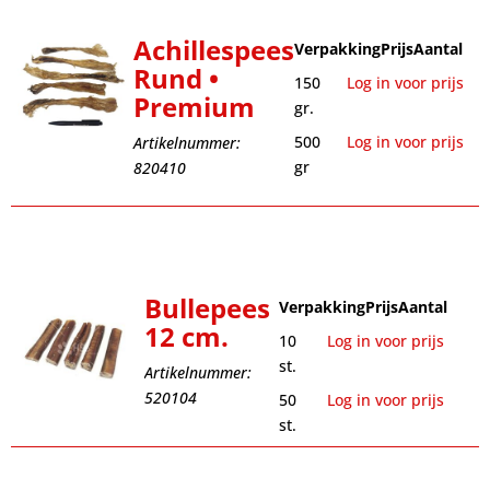
Achillespees
Verpakking
Prijs
Aantal
Rund •
150
Log in voor prijs
Premium
gr.
500
Log in voor prijs
Artikelnummer:
gr
820410
Bullepees
Verpakking
Prijs
Aantal
12 cm.
10
Log in voor prijs
st.
Artikelnummer:
520104
50
Log in voor prijs
st.