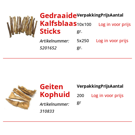
Gedraaide
Verpakking
Prijs
Aantal
Kalfsblaas
10x100
Log in voor prijs
Sticks
gr.
5x250
Log in voor prijs
Artikelnummer:
gr.
5201652
Geiten
Verpakking
Prijs
Aantal
Kophuid
200
Log in voor prijs
gr
Artikelnummer:
310833