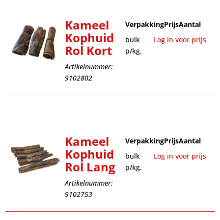
Kameel
Verpakking
Prijs
Aantal
Kophuid
bulk
Log in voor prijs
Rol Kort
p/kg.
Artikelnummer:
9102802
Kameel
Verpakking
Prijs
Aantal
Kophuid
bulk
Log in voor prijs
Rol Lang
p/kg.
Artikelnummer:
9102753