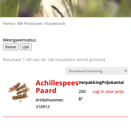
Home
/
Alle Producten
/ Kauwsnack
Weergavemodus:
Raster
Lijst
Resultaat 1–80 van de 148 resultaten wordt getoond
Achillespees
Verpakking
Prijs
Aantal
Paard
200
Log in voor prijs
gr
Artikelnummer:
310912