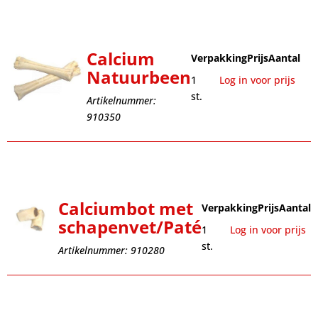
Calcium
Verpakking
Prijs
Aantal
Natuurbeen
1
Log in voor prijs
st.
Artikelnummer:
910350
Calciumbot met
Verpakking
Prijs
Aantal
schapenvet/Paté
1
Log in voor prijs
st.
Artikelnummer: 910280