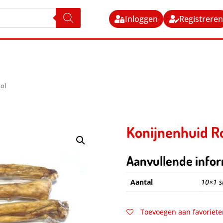
Inloggen
Registrere
ol
Konijnenhuid R
Aanvullende infor
Aantal
10×1 s
Toevoegen aan favoriete