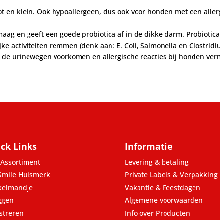
ot en klein. Ook hypoallergeen, dus ook voor honden met een allergi
 maag en geeft een goede probiotica af in de dikke darm. Probiot
ijke activiteiten remmen (denk aan: E. Coli, Salmonella en Clostridi
in de urinewegen voorkomen en allergische reacties bij honden ve
ck Links
Informatie
Assortiment
Levering & betaling
Smile Huismerk
Private Labels & Verpakking
kelmandje
Vakantie & Feestdagen
ggen
Algemene voorwaarden
streren
Info over Producten