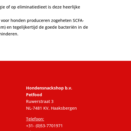
e of op eliminatiedieet is deze heerlijke
ica voor honden produceren zogeheten SCFA-
um) en tegelijkertijd de goede bacteriën in de
rminderen.
Hondensnackshop b.v.
Petfood
Ruwerstraat 3
NL-7481 KV, Haaksbergen
Telefoon:
+31- (0)53-7701971