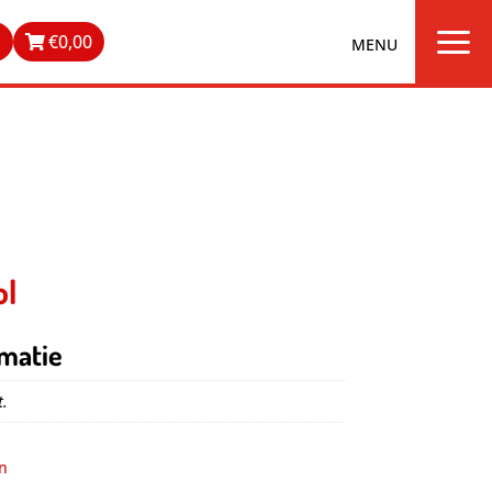
a
n
€
0,00
ol
matie
t.
n