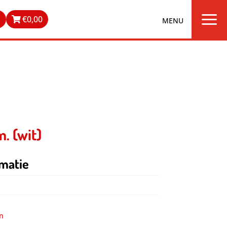
a
n
€
0,00
m. (wit)
matie
.
n