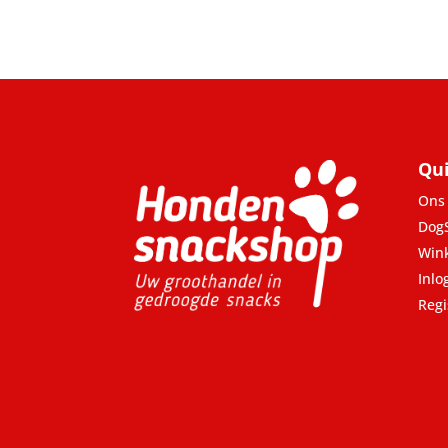
Qui
Ons 
Dog
Win
Inlo
Regi