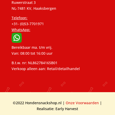
Ruwerstraat 3
NL-7481 KV, Haaksbergen
Telefoon:
+31- (0)53-7701971
WhatsApp:
Bereikbaar ma. t/m vrij.
Van: 08:00 tot 16:00 uur
B.t.w. nr: NL862784165B01
Verkoop alleen aan: Retail/detailhandel
©2022 Hondensnackshop.nl |
Onze Voorwaarden
|
Realisatie: Early Harvest