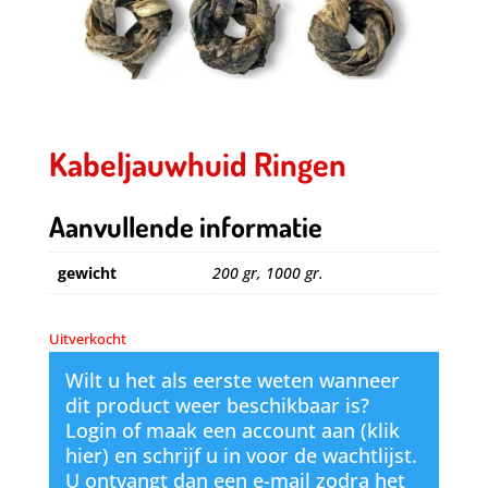
Kabeljauwhuid Ringen
Aanvullende informatie
gewicht
200 gr, 1000 gr.
Uitverkocht
Wilt u het als eerste weten wanneer
dit product weer beschikbaar is?
Login of maak een account aan (klik
hier)
en schrijf u in voor de wachtlijst.
U ontvangt dan een e-mail zodra het