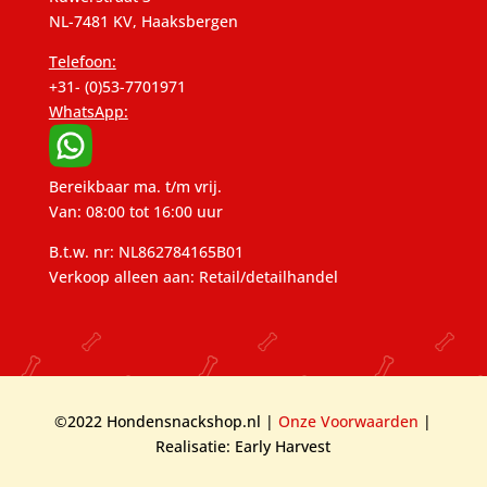
NL-7481 KV, Haaksbergen
Telefoon:
+31- (0)53-7701971
WhatsApp:
Bereikbaar ma. t/m vrij.
Van: 08:00 tot 16:00 uur
B.t.w. nr: NL862784165B01
Verkoop alleen aan: Retail/detailhandel
©2022 Hondensnackshop.nl |
Onze Voorwaarden
|
Realisatie: Early Harvest