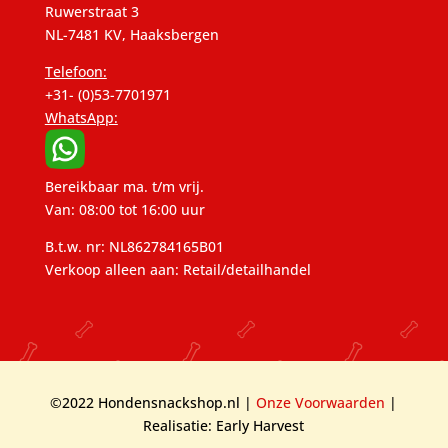
Ruwerstraat 3
NL-7481 KV, Haaksbergen
Telefoon:
+31- (0)53-7701971
WhatsApp:
Bereikbaar ma. t/m vrij.
Van: 08:00 tot 16:00 uur
B.t.w. nr: NL862784165B01
Verkoop alleen aan: Retail/detailhandel
©2022 Hondensnackshop.nl |
Onze Voorwaarden
|
Realisatie: Early Harvest