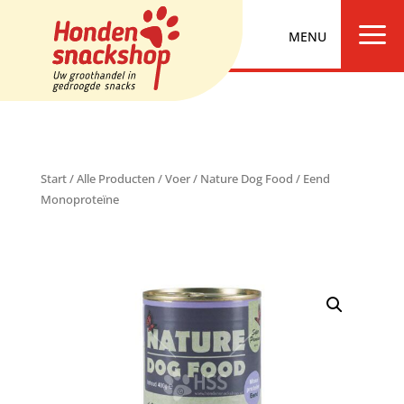
a
Start
/
Alle Producten
/
Voer
/
Nature Dog Food
/ Eend
Monoproteïne