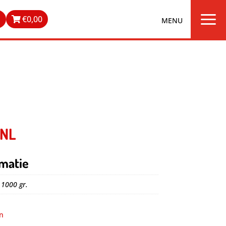
a
n
€
0,00
 NL
matie
 1000 gr.
n