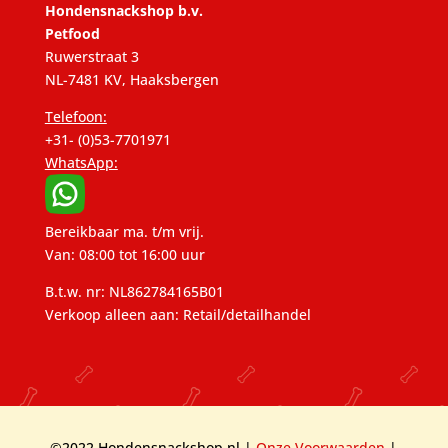
Hondensnackshop b.v.
Petfood
Ruwerstraat 3
NL-7481 KV, Haaksbergen
Telefoon:
+31- (0)53-7701971
WhatsApp:
Bereikbaar ma. t/m vrij.
Van: 08:00 tot 16:00 uur
B.t.w. nr: NL862784165B01
Verkoop alleen aan: Retail/detailhandel
©2022 Hondensnackshop.nl |
Onze Voorwaarden
|