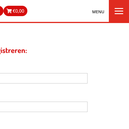
a
n
€
0,00
istreren: