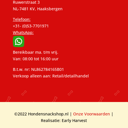
Ruwerstraat 3
NL-7481 KV, Haaksbergen
Telefoon:
+31- (0)53-7701971
WhatsApp:
Bereikbaar ma. t/m vrij.
Van: 08:00 tot 16:00 uur
B.t.w. nr: NL862784165B01
Verkoop alleen aan: Retail/detailhandel
©2022 Hondensnackshop.nl |
Onze Voorwaarden
|
Realisatie: Early Harvest