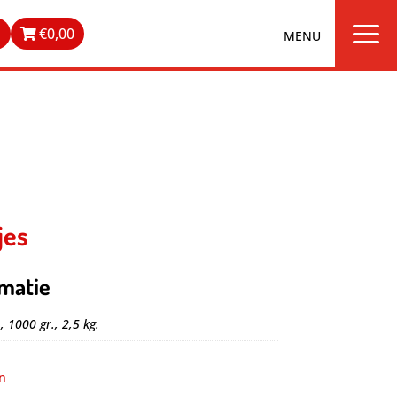
a
n
€
0,00
jes
matie
, 1000 gr., 2,5 kg.
n