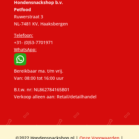
Hondensnackshop b.v.
Petfood
Ruwerstraat 3
NL-7481 KV, Haaksbergen
Telefoon:
+31- (0)53-7701971
WhatsApp:
Bereikbaar ma. t/m vrij.
Van: 08:00 tot 16:00 uur
B.t.w. nr: NL862784165B01
Verkoop alleen aan: Retail/detailhandel
©2022 Hondensnackshop.nl |
Onze Voorwaarden
|