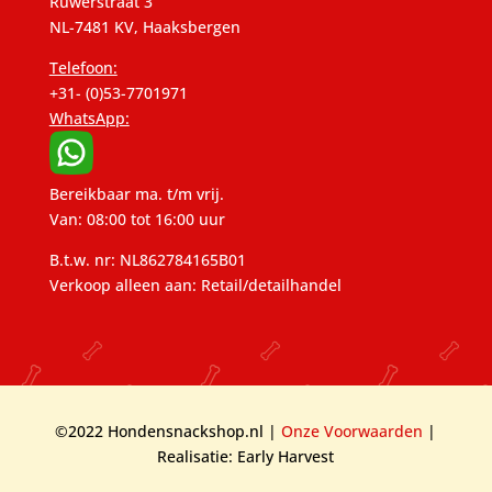
Ruwerstraat 3
NL-7481 KV, Haaksbergen
Telefoon:
+31- (0)53-7701971
WhatsApp:
Bereikbaar ma. t/m vrij.
Van: 08:00 tot 16:00 uur
B.t.w. nr: NL862784165B01
Verkoop alleen aan: Retail/detailhandel
©2022 Hondensnackshop.nl |
Onze Voorwaarden
|
Realisatie: Early Harvest