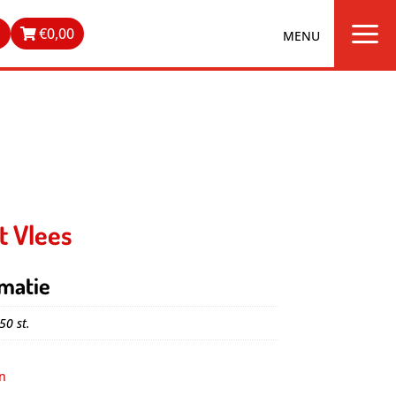
a
n
€
0,00
 Vlees
matie
 50 st.
n