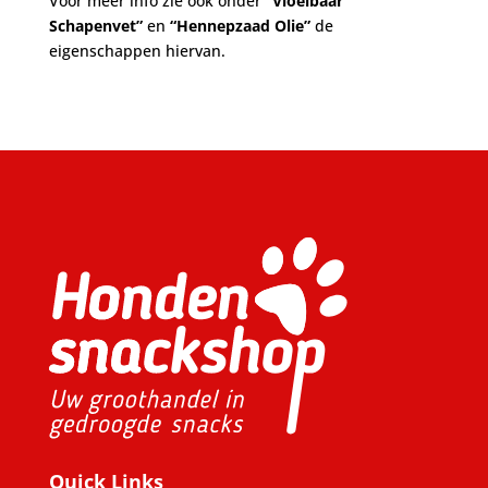
Voor meer info zie ook onder
“Vloeibaar
Schapenvet”
en
“Hennepzaad Olie”
de
eigenschappen hiervan.
Quick Links