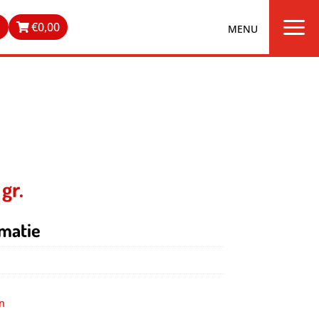
a
n
€
0,00
gr.
matie
n