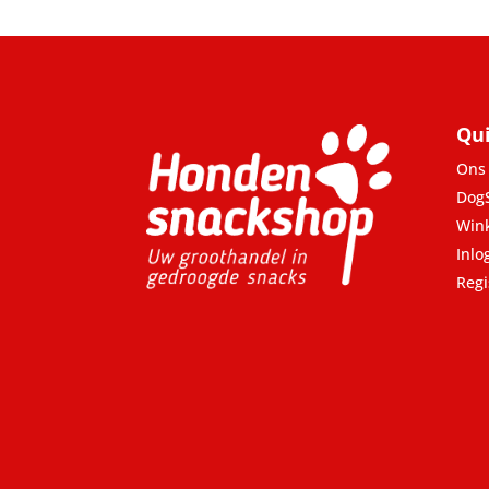
Qui
Ons 
Dog
Win
Inlo
Regi