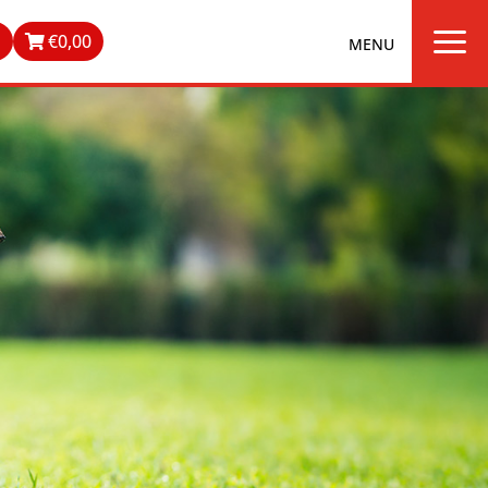
a
n
€
0,00