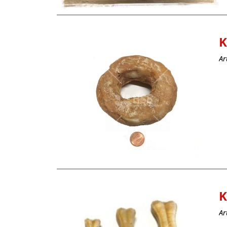
K
Ar
K
Ar