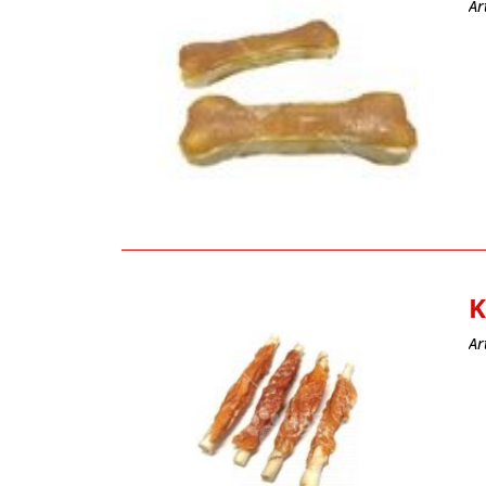
Ar
K
Ar