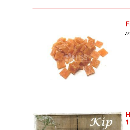
F
Ar
H
1