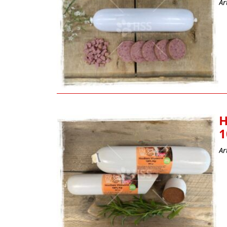
Ar
H
1
Ar