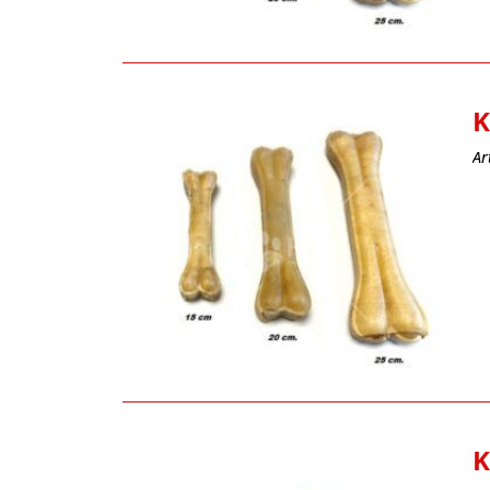
K
Ar
K