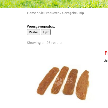
Home
/
Alle Producten
/
Gevogelte
/ Kip
Weergavemodus:
Raster
Lijst
Showing all 26 results
F
Ar