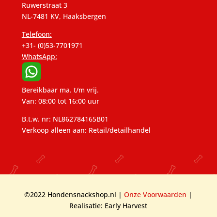
Ruwerstraat 3
NL-7481 KV, Haaksbergen
Telefoon:
+31- (0)53-7701971
WhatsApp:
Bereikbaar ma. t/m vrij.
Van: 08:00 tot 16:00 uur
B.t.w. nr: NL862784165B01
Verkoop alleen aan: Retail/detailhandel
©2022 Hondensnackshop.nl |
Onze Voorwaarden
|
Realisatie: Early Harvest